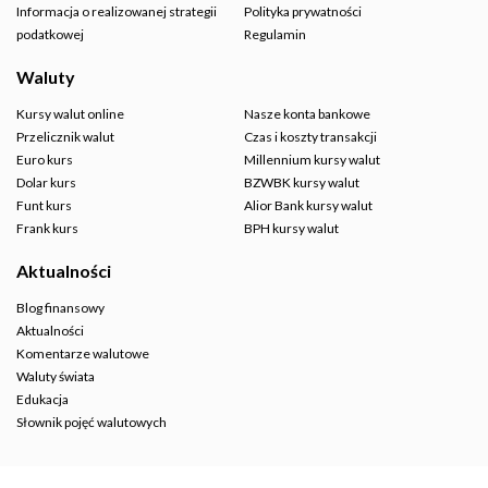
Informacja o realizowanej strategii
Polityka prywatności
podatkowej
Regulamin
Waluty
Kursy walut online
Nasze konta bankowe
Przelicznik walut
Czas i koszty transakcji
Euro kurs
Millennium kursy walut
Dolar kurs
BZWBK kursy walut
Funt kurs
Alior Bank kursy walut
Frank kurs
BPH kursy walut
Aktualności
Blog finansowy
Aktualności
Komentarze walutowe
Waluty świata
Edukacja
Słownik pojęć walutowych