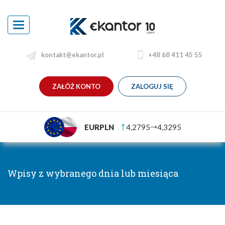
Toggle
navigation
kontakt@ekantor.pl
+48 68 411 45 55
ZAŁÓŻ KONTO
ZALOGUJ SIĘ
EURPLN
4,2795
4,3295
Wpisy z wybranego dnia lub miesiąca