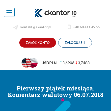
Toggle
navigation
kontakt@ekantor.pl
+48 68 411 45 55
ZAŁÓŻ KONTO
ZALOGUJ SIĘ
USDPLN
3,6906
3,7488
Pierwszy piątek miesiąca.
Komentarz walutowy 06.07.2018