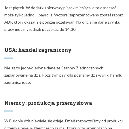
Jest piątek. W dodatku pierwszy piątek miesiąca, a to oznaczać
może tylko jedno – payrolls. Wczoraj zaprezentowany został raport
ADP, który okazał się poniżej oczekiwań. Na oficjalne dane z rynku
pracy musimy jednak poczekać do 14:30.
USA: handel zagraniczny
Nie są to jednak jedyne dane ze Stanów Zjednoczonych
zaplanowane na dziś. Poza tym payrolls poznamy dziś wyniki handlu
zagranicznego.
Niemcy: produkcja przemysłowa
W Europie dziś niewiele się dzieje. Dzień rozpoczęliśmy od produkcji
przemysłowej w Niemczech za maj, która przy prognozach na