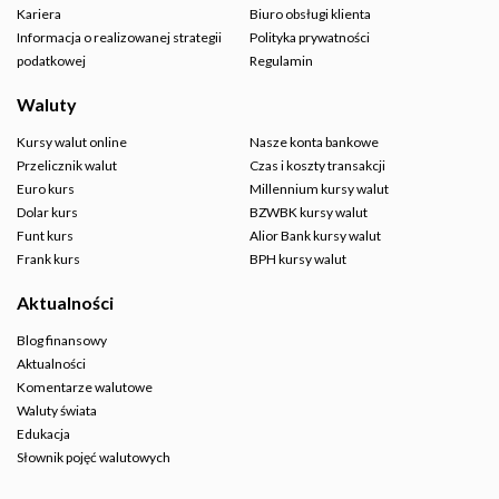
Kariera
Biuro obsługi klienta
Informacja o realizowanej strategii
Polityka prywatności
podatkowej
Regulamin
Waluty
Kursy walut online
Nasze konta bankowe
Przelicznik walut
Czas i koszty transakcji
Euro kurs
Millennium kursy walut
Dolar kurs
BZWBK kursy walut
Funt kurs
Alior Bank kursy walut
Frank kurs
BPH kursy walut
Aktualności
Blog finansowy
Aktualności
Komentarze walutowe
Waluty świata
Edukacja
Słownik pojęć walutowych