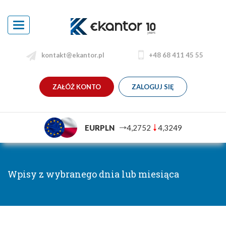
Toggle
navigation
kontakt@ekantor.pl
+48 68 411 45 55
ZAŁÓŻ KONTO
ZALOGUJ SIĘ
EURPLN
4,2752
4,3249
Wpisy z wybranego dnia lub miesiąca