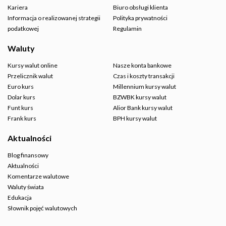
Kariera
Biuro obsługi klienta
Informacja o realizowanej strategii
Polityka prywatności
podatkowej
Regulamin
Waluty
Kursy walut online
Nasze konta bankowe
Przelicznik walut
Czas i koszty transakcji
Euro kurs
Millennium kursy walut
Dolar kurs
BZWBK kursy walut
Funt kurs
Alior Bank kursy walut
Frank kurs
BPH kursy walut
Aktualności
Blog finansowy
Aktualności
Komentarze walutowe
Waluty świata
Edukacja
Słownik pojęć walutowych