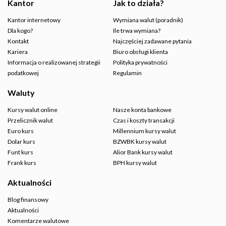
Kantor
Jak to działa?
Kantor internetowy
Wymiana walut (poradnik)
Dla kogo?
Ile trwa wymiana?
Kontakt
Najczęściej zadawane pytania
Kariera
Biuro obsługi klienta
Informacja o realizowanej strategii
Polityka prywatności
podatkowej
Regulamin
Waluty
Kursy walut online
Nasze konta bankowe
Przelicznik walut
Czas i koszty transakcji
Euro kurs
Millennium kursy walut
Dolar kurs
BZWBK kursy walut
Funt kurs
Alior Bank kursy walut
Frank kurs
BPH kursy walut
Aktualności
Blog finansowy
Aktualności
Komentarze walutowe