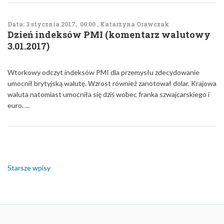
Data: 3 stycznia 2017, 00:00 , Katarzyna Orawczak
Dzień indeksów PMI (komentarz walutowy
3.01.2017)
Wtorkowy odczyt indeksów PMI dla przemysłu zdecydowanie
umocnił brytyjską walutę. Wzrost również zanotował dolar. Krajowa
waluta natomiast umocniła się dziś wobec franka szwajcarskiego i
euro. ...
Nawigacja
po
wpisach
Starsze wpisy