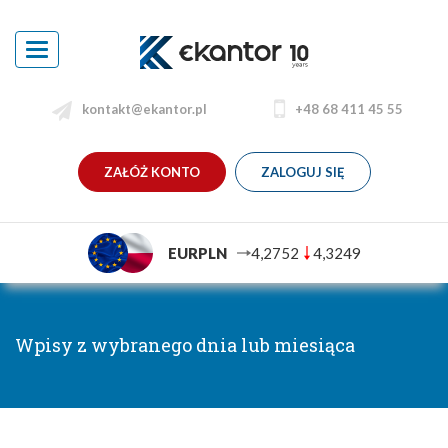
Toggle
navigation
kontakt@ekantor.pl
+48 68 411 45 55
ZAŁÓŻ KONTO
ZALOGUJ SIĘ
EURPLN
4,2752
4,3249
Wpisy z wybranego dnia lub miesiąca