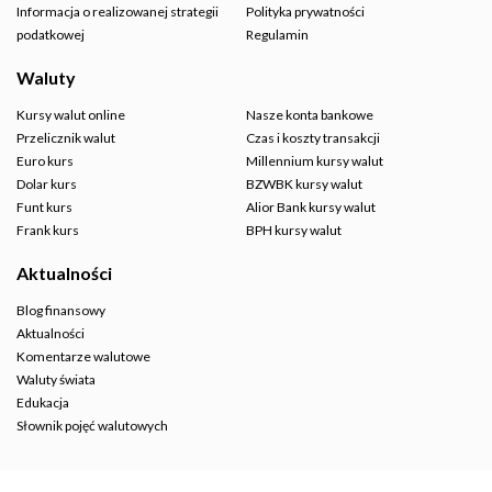
Informacja o realizowanej strategii
Polityka prywatności
podatkowej
Regulamin
Waluty
Kursy walut online
Nasze konta bankowe
Przelicznik walut
Czas i koszty transakcji
Euro kurs
Millennium kursy walut
Dolar kurs
BZWBK kursy walut
Funt kurs
Alior Bank kursy walut
Frank kurs
BPH kursy walut
Aktualności
Blog finansowy
Aktualności
Komentarze walutowe
Waluty świata
Edukacja
Słownik pojęć walutowych