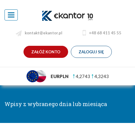
Toggle
navigation
kontakt@ekantor.pl
+48 68 411 45 55
ZAŁÓŻ KONTO
ZALOGUJ SIĘ
EURPLN
4,2743
4,3243
Wpisy z wybranego dnia lub miesiąca