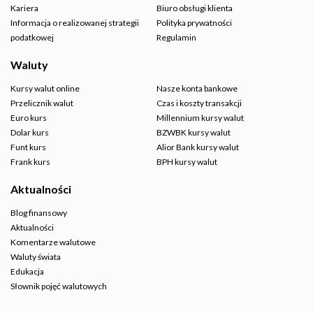
Kariera
Biuro obsługi klienta
Informacja o realizowanej strategii
Polityka prywatności
podatkowej
Regulamin
Waluty
Kursy walut online
Nasze konta bankowe
Przelicznik walut
Czas i koszty transakcji
Euro kurs
Millennium kursy walut
Dolar kurs
BZWBK kursy walut
Funt kurs
Alior Bank kursy walut
Frank kurs
BPH kursy walut
Aktualności
Blog finansowy
Aktualności
Komentarze walutowe
Waluty świata
Edukacja
Słownik pojęć walutowych