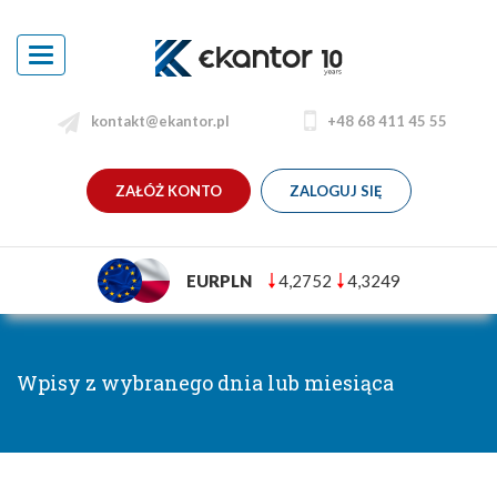
Toggle
navigation
kontakt@ekantor.pl
+48 68 411 45 55
ZAŁÓŻ KONTO
ZALOGUJ SIĘ
EURPLN
4,2752
4,3249
Wpisy z wybranego dnia lub miesiąca