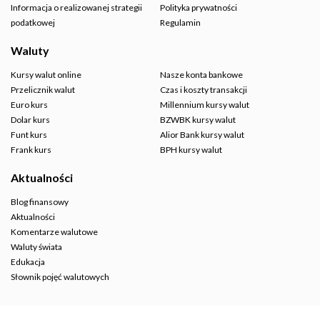
Informacja o realizowanej strategii
Polityka prywatności
podatkowej
Regulamin
Waluty
Kursy walut online
Nasze konta bankowe
Przelicznik walut
Czas i koszty transakcji
Euro kurs
Millennium kursy walut
Dolar kurs
BZWBK kursy walut
Funt kurs
Alior Bank kursy walut
Frank kurs
BPH kursy walut
Aktualności
Blog finansowy
Aktualności
Komentarze walutowe
Waluty świata
Edukacja
Słownik pojęć walutowych