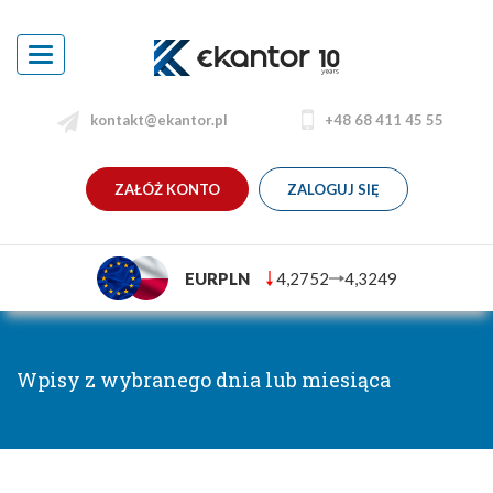
Toggle
navigation
kontakt@ekantor.pl
+48 68 411 45 55
ZAŁÓŻ KONTO
ZALOGUJ SIĘ
EURPLN
4,2752
4,3249
Wpisy z wybranego dnia lub miesiąca