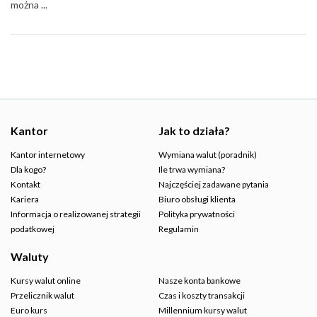
można ...
Kantor
Jak to działa?
Kantor internetowy
Wymiana walut (poradnik)
Dla kogo?
Ile trwa wymiana?
Kontakt
Najczęściej zadawane pytania
Kariera
Biuro obsługi klienta
Informacja o realizowanej strategii
Polityka prywatności
podatkowej
Regulamin
Waluty
Kursy walut online
Nasze konta bankowe
Przelicznik walut
Czas i koszty transakcji
Euro kurs
Millennium kursy walut