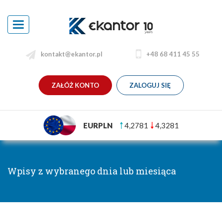
Toggle
navigation
kontakt@ekantor.pl
+48 68 411 45 55
ZAŁÓŻ KONTO
ZALOGUJ SIĘ
EURPLN
4,2781
4,3281
Wpisy z wybranego dnia lub miesiąca