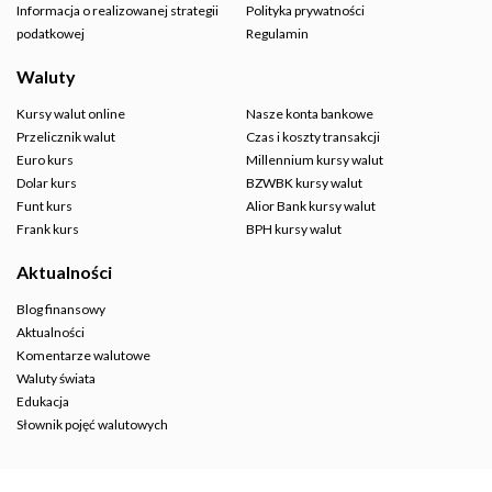
Informacja o realizowanej strategii
Polityka prywatności
podatkowej
Regulamin
Waluty
Kursy walut online
Nasze konta bankowe
Przelicznik walut
Czas i koszty transakcji
Euro kurs
Millennium kursy walut
Dolar kurs
BZWBK kursy walut
Funt kurs
Alior Bank kursy walut
Frank kurs
BPH kursy walut
Aktualności
Blog finansowy
Aktualności
Komentarze walutowe
Waluty świata
Edukacja
Słownik pojęć walutowych