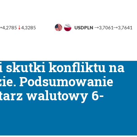
N
3,7061
3,7641
CHFPLN
4,5459
4,6251
UT
BANKI
BLOG FINANSOWY
POMOC
KON
→
towe
Wysoka inflacja i skutki konfliktu na Bliskim Wschodzie. Podsumowan
 skutki konfliktu na
zie. Podsumowanie
tarz walutowy 6-