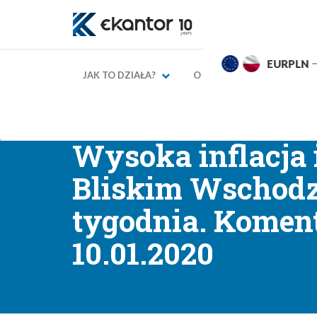
EURPLN
4,2785
4,3285
USDPL
JAK TO DZIAŁA?
O NAS
KURSY WAL
→
→
Strona główna
Blog finansowy
Komentarze walu
Wysoka inflacja i
Bliskim Wschod
tygodnia. Komen
10.01.2020