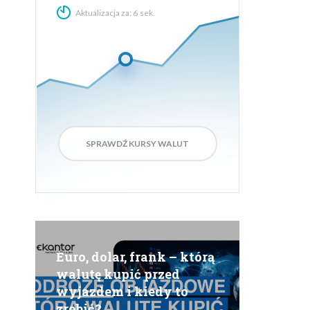
Aktualizacja za:
5
sek.
SPRAWDŹ KURSY WALUT
Euro, dolar, frank – którą
walutę kupić przed
wyjazdem i kiedy to
zrobić?