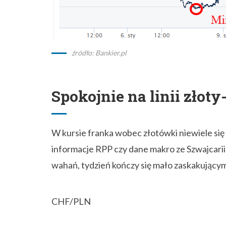
źródło: Bankier.pl
Spokojnie na linii złoty
W kursie franka wobec złotówki niewiele się
informacje RPP czy dane makro ze Szwajcarii
wahań, tydzień kończy się mało zaskakując
CHF/PLN