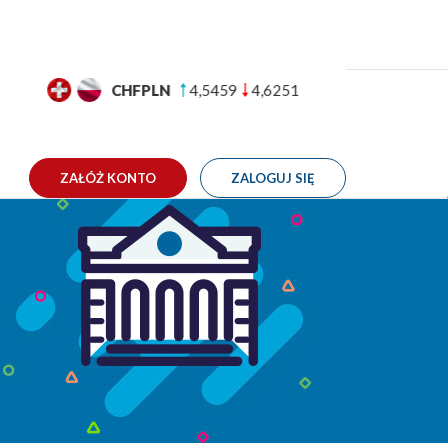
GBPPLN
4,9926
5,0578
TAKT
ie tygodnia. Komentarz walutowy 6-10.01.2020
ZAŁÓŻ KONTO
ZALOGUJ SIĘ