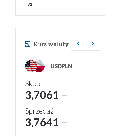
31
Kurs waluty
USDPLN
Skup
3,7061
Sprzedaż
3,7641