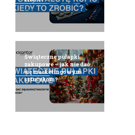
Świąteczne pułapki
zakupowe – jak nie dać
się marketingowym
sztuczkom?