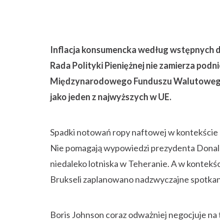
Inflacja konsumencka według wstępnych d
Rada Polityki Pieniężnej nie zamierza pod
Międzynarodowego Funduszu Walutowego na
jako jeden z najwyższych w UE.
Spadki notowań ropy naftowej w kontekście n
Nie pomagają wypowiedzi prezydenta Donald
niedaleko lotniska w Teheranie. A w kontek
Brukseli zaplanowano nadzwyczajne spotkan
Boris Johnson coraz odważniej negocjuje na 