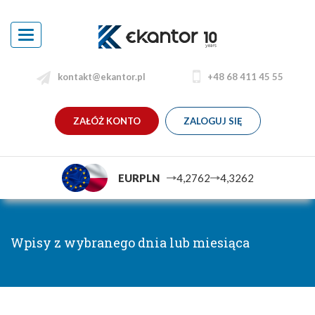
Toggle
navigation
kontakt@ekantor.pl
+48 68 411 45 55
ZAŁÓŻ KONTO
ZALOGUJ SIĘ
EURPLN
4,2762
4,3262
Wpisy z wybranego dnia lub miesiąca