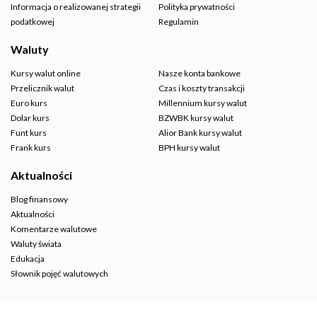
Informacja o realizowanej strategii
Polityka prywatności
podatkowej
Regulamin
Waluty
Kursy walut online
Nasze konta bankowe
Przelicznik walut
Czas i koszty transakcji
Euro kurs
Millennium kursy walut
Dolar kurs
BZWBK kursy walut
Funt kurs
Alior Bank kursy walut
Frank kurs
BPH kursy walut
Aktualności
Blog finansowy
Aktualności
Komentarze walutowe
Waluty świata
Edukacja
Słownik pojęć walutowych