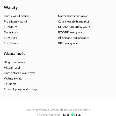
Waluty
Kursy walut online
Nasze konta bankowe
Przelicznik walut
Czas i koszty transakcji
Euro kurs
Millennium kursy walut
Dolar kurs
BZWBK kursy walut
Funt kurs
Alior Bank kursy walut
Frank kurs
BPH kursy walut
Aktualności
Blog finansowy
Aktualności
Komentarze walutowe
Waluty świata
Edukacja
Słownik pojęć walutowych
Ekantor.pl © 2026. Wszelkie prawa zastrzeżone.
Projekt i realizacja: