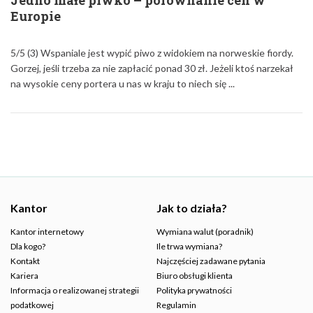
Jedno małe piwko – porównanie cen w
Europie
5/5 (3) Wspaniale jest wypić piwo z widokiem na norweskie fiordy.
Gorzej, jeśli trzeba za nie zapłacić ponad 30 zł. Jeżeli ktoś narzekał
na wysokie ceny portera u nas w kraju to niech się ...
Kantor
Jak to działa?
Kantor internetowy
Wymiana walut (poradnik)
Dla kogo?
Ile trwa wymiana?
Kontakt
Najczęściej zadawane pytania
Kariera
Biuro obsługi klienta
Informacja o realizowanej strategii
Polityka prywatności
podatkowej
Regulamin