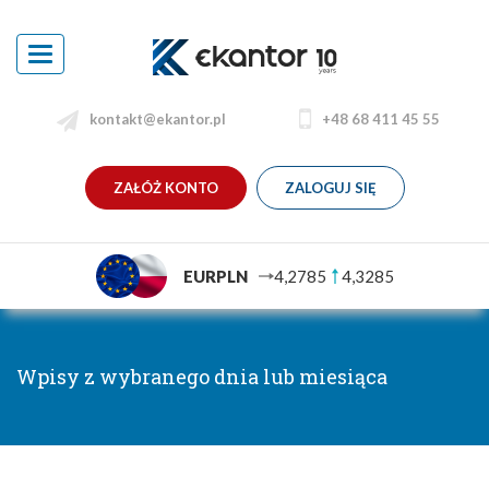
Toggle
navigation
kontakt@ekantor.pl
+48 68 411 45 55
ZAŁÓŻ KONTO
ZALOGUJ SIĘ
EURPLN
4,2785
4,3285
Wpisy z wybranego dnia lub miesiąca