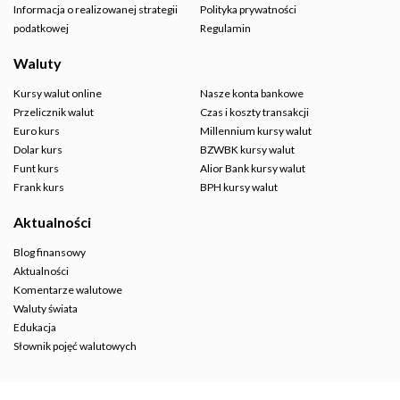
Informacja o realizowanej strategii
Polityka prywatności
podatkowej
Regulamin
Waluty
Kursy walut online
Nasze konta bankowe
Przelicznik walut
Czas i koszty transakcji
Euro kurs
Millennium kursy walut
Dolar kurs
BZWBK kursy walut
Funt kurs
Alior Bank kursy walut
Frank kurs
BPH kursy walut
Aktualności
Blog finansowy
Aktualności
Komentarze walutowe
Waluty świata
Edukacja
Słownik pojęć walutowych