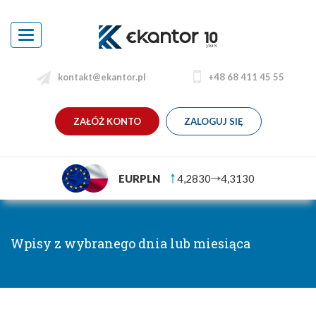
Toggle
navigation
kontakt@ekantor.pl
+48 68 411 45 55
ZAŁÓŻ KONTO
ZALOGUJ SIĘ
EURPLN
4,2830
4,3130
Wpisy z wybranego dnia lub miesiąca