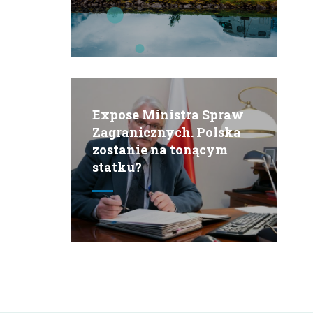
Expose Ministra Spraw
Zagranicznych. Polska
zostanie na tonącym
statku?