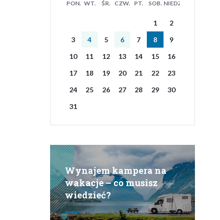
PON.
WT.
ŚR.
CZW.
PT.
SOB.
NIEDZ.
2
4
2
1
4
2
4
3
1
3
2
3
1
4
2
4
1
4
2
3
1
4
2
2
1
3
1
4
2
3
3
2
4
2
1
3
1
4
4
3
1
3
2
4
2
2
3
1
4
2
4
3
1
4
2
3
1
1
4
2
3
1
4
2
2
1
3
1
4
2
3
4
3
1
3
2
4
2
3
5
1
3
2
5
3
5
1
4
2
4
3
1
4
2
5
3
5
1
2
5
1
3
1
4
2
5
3
3
2
4
2
5
1
3
1
4
4
3
5
1
3
2
4
2
5
5
1
4
2
4
3
5
1
3
3
1
4
2
5
3
5
1
1
4
2
5
3
1
4
2
2
5
1
3
1
4
2
5
3
3
2
4
2
5
1
3
1
4
5
1
4
2
4
3
5
1
3
4
6
2
4
3
6
1
4
6
2
5
3
5
1
1
4
2
5
3
6
1
4
6
2
3
6
2
4
2
5
1
3
6
1
4
4
3
5
1
3
6
2
4
2
5
5
1
4
6
2
4
3
5
1
3
6
6
2
5
3
5
1
4
6
2
4
1
4
2
5
3
6
1
4
6
2
2
5
1
3
6
1
4
2
5
3
3
6
2
4
2
5
1
3
6
1
4
4
3
5
1
3
6
2
4
2
5
6
2
5
3
5
1
4
6
2
4
5
7
3
5
1
1
4
7
2
5
7
3
6
1
4
6
2
2
5
1
3
6
1
4
7
2
5
7
3
4
7
3
5
1
3
6
2
4
7
2
5
5
1
4
6
2
4
7
3
5
1
3
6
6
2
5
7
3
5
1
4
6
2
4
7
7
3
6
1
4
6
2
5
7
3
5
1
2
5
1
3
6
1
4
7
2
5
7
3
3
6
2
4
7
2
5
1
3
6
1
4
4
7
3
5
1
3
6
2
4
7
2
5
5
1
4
6
2
4
7
3
5
1
3
6
7
3
6
1
4
6
2
5
7
3
5
1
1
2
11
11
11
10
10
10
11
11
11
10
11
10
11
10
10
11
10
11
11
10
10
11
10
11
11
10
11
10
11
10
11
10
11
10
11
10
10
11
9
7
9
5
5
8
6
9
7
5
8
6
6
9
5
7
5
8
6
9
7
8
7
9
5
7
6
8
6
9
9
5
8
6
8
7
9
5
7
6
9
7
9
5
8
6
8
7
5
8
6
9
7
9
5
6
9
5
7
5
8
6
9
7
7
6
8
6
9
5
7
5
8
8
7
9
5
7
6
8
6
9
9
5
8
6
8
7
9
5
7
7
5
8
6
9
7
9
5
10
12
10
12
10
12
11
11
10
11
12
10
12
12
10
11
12
10
10
11
12
10
11
11
10
12
10
11
12
12
11
11
10
12
10
10
11
12
10
12
11
12
10
11
12
10
11
12
10
10
11
12
10
11
12
11
11
10
12
10
8
6
6
9
7
8
6
9
7
7
6
8
6
9
7
8
9
8
6
8
7
9
7
6
9
7
9
8
6
8
7
8
6
9
7
9
8
6
9
7
8
6
7
6
8
6
9
7
8
8
7
9
7
6
8
6
9
9
8
6
8
7
9
7
6
9
7
9
8
6
8
8
6
9
7
8
6
11
13
11
10
13
11
13
12
10
12
11
12
10
13
11
13
10
13
11
12
10
13
11
11
10
12
10
13
11
12
12
11
13
11
10
12
10
13
13
12
10
12
11
13
11
11
12
10
13
11
13
12
10
13
11
12
10
10
13
11
12
10
13
11
11
10
12
10
13
11
12
13
12
10
12
11
13
11
9
7
7
8
9
7
8
8
7
9
7
8
9
9
7
9
8
8
7
8
9
7
9
8
9
7
8
9
7
8
9
7
8
7
9
7
8
9
9
8
8
7
9
7
9
7
9
8
8
7
8
9
7
9
9
7
8
9
7
12
14
10
12
11
14
12
14
10
13
11
13
12
10
13
11
14
12
14
10
11
14
10
12
10
13
11
14
12
12
11
13
11
14
10
12
10
13
13
12
14
10
12
11
13
11
14
14
10
13
11
13
12
14
10
12
12
10
13
11
14
12
14
10
10
13
11
14
12
10
13
11
11
14
10
12
10
13
11
14
12
12
11
13
11
14
10
12
10
13
14
10
13
11
13
12
14
10
12
8
8
9
8
9
9
8
8
9
8
9
9
8
9
8
9
8
9
8
9
8
9
8
8
9
9
9
8
8
8
9
9
8
9
8
8
9
8
3
4
5
6
7
8
9
16
18
14
16
12
12
15
18
13
16
18
14
17
12
15
17
13
13
16
12
14
17
12
15
18
13
16
18
14
15
18
14
16
12
14
17
13
15
18
13
16
16
12
15
17
13
15
18
14
16
12
14
17
17
13
16
18
14
16
12
15
17
13
15
18
18
14
17
12
15
17
13
16
18
14
16
12
13
16
12
14
17
12
15
18
13
16
18
14
14
17
13
15
18
13
16
12
14
17
12
15
15
18
14
16
12
14
17
13
15
18
13
16
16
12
15
17
13
15
18
14
16
12
14
17
18
14
17
12
15
17
13
16
18
14
16
12
17
19
15
17
13
13
16
19
14
17
19
15
18
13
16
18
14
14
17
13
15
18
13
16
19
14
17
19
15
16
19
15
17
13
15
18
14
16
19
14
17
17
13
16
18
14
16
19
15
17
13
15
18
18
14
17
19
15
17
13
16
18
14
16
19
19
15
18
13
16
18
14
17
19
15
17
13
14
17
13
15
18
13
16
19
14
17
19
15
15
18
14
16
19
14
17
13
15
18
13
16
16
19
15
17
13
15
18
14
16
19
14
17
17
13
16
18
14
16
19
15
17
13
15
18
19
15
18
13
16
18
14
17
19
15
17
13
18
20
16
18
14
14
17
20
15
18
20
16
19
14
17
19
15
15
18
14
16
19
14
17
20
15
18
20
16
17
20
16
18
14
16
19
15
17
20
15
18
18
14
17
19
15
17
20
16
18
14
16
19
19
15
18
20
16
18
14
17
19
15
17
20
20
16
19
14
17
19
15
18
20
16
18
14
15
18
14
16
19
14
17
20
15
18
20
16
16
19
15
17
20
15
18
14
16
19
14
17
17
20
16
18
14
16
19
15
17
20
15
18
18
14
17
19
15
17
20
16
18
14
16
19
20
16
19
14
17
19
15
18
20
16
18
14
19
21
17
19
15
15
18
21
16
19
21
17
20
15
18
20
16
16
19
15
17
20
15
18
21
16
19
21
17
18
21
17
19
15
17
20
16
18
21
16
19
19
15
18
20
16
18
21
17
19
15
17
20
20
16
19
21
17
19
15
18
20
16
18
21
21
17
20
15
18
20
16
19
21
17
19
15
16
19
15
17
20
15
18
21
16
19
21
17
17
20
16
18
21
16
19
15
17
20
15
18
18
21
17
19
15
17
20
16
18
21
16
19
19
15
18
20
16
18
21
17
19
15
17
20
21
17
20
15
18
20
16
19
21
17
19
15
10
11
12
13
14
15
16
23
25
21
23
19
19
22
25
20
23
25
21
24
19
22
24
20
20
23
19
21
24
19
22
25
20
23
25
21
22
25
21
23
19
21
24
20
22
25
20
23
23
19
22
24
20
22
25
21
23
19
21
24
24
20
23
25
21
23
19
22
24
20
22
25
25
21
24
19
22
24
20
23
25
21
23
19
20
23
19
21
24
19
22
25
20
23
25
21
21
24
20
22
25
20
23
19
21
24
19
22
22
25
21
23
19
21
24
20
22
25
20
23
23
19
22
24
20
22
25
21
23
19
21
24
25
21
24
19
22
24
20
23
25
21
23
19
24
26
22
24
20
20
23
26
21
24
26
22
25
20
23
25
21
21
24
20
22
25
20
23
26
21
24
26
22
23
26
22
24
20
22
25
21
23
26
21
24
24
20
23
25
21
23
26
22
24
20
22
25
25
21
24
26
22
24
20
23
25
21
23
26
26
22
25
20
23
25
21
24
26
22
24
20
21
24
20
22
25
20
23
26
21
24
26
22
22
25
21
23
26
21
24
20
22
25
20
23
23
26
22
24
20
22
25
21
23
26
21
24
24
20
23
25
21
23
26
22
24
20
22
25
26
22
25
20
23
25
21
24
26
22
24
20
25
27
23
25
21
21
24
27
22
25
27
23
26
21
24
26
22
22
25
21
23
26
21
24
27
22
25
27
23
24
27
23
25
21
23
26
22
24
27
22
25
25
21
24
26
22
24
27
23
25
21
23
26
26
22
25
27
23
25
21
24
26
22
24
27
27
23
26
21
24
26
22
25
27
23
25
21
22
25
21
23
26
21
24
27
22
25
27
23
23
26
22
24
27
22
25
21
23
26
21
24
24
27
23
25
21
23
26
22
24
27
22
25
25
21
24
26
22
24
27
23
25
21
23
26
27
23
26
21
24
26
22
25
27
23
25
21
26
28
24
26
22
22
25
28
23
26
28
24
27
22
25
27
23
23
26
22
24
27
22
25
28
23
26
28
24
25
28
24
26
22
24
27
23
25
28
23
26
26
22
25
27
23
25
28
24
26
22
24
27
27
23
26
28
24
26
22
25
27
23
25
28
28
24
27
22
25
27
23
26
28
24
26
22
23
26
22
24
27
22
25
28
23
26
28
24
24
27
23
25
28
23
26
22
24
27
22
25
25
28
24
26
22
24
27
23
25
28
23
26
26
22
25
27
23
25
28
24
26
22
24
27
28
24
27
22
25
27
23
26
28
24
26
22
17
18
19
20
21
22
23
30
28
30
26
26
29
27
30
28
31
26
29
27
27
30
26
28
31
26
29
27
30
28
29
28
30
26
28
31
27
29
27
30
26
29
27
29
28
30
26
28
31
27
30
28
30
26
29
27
29
28
31
26
29
27
30
28
30
26
27
30
26
28
31
26
29
27
30
28
28
31
27
29
27
30
26
28
31
26
29
28
30
26
28
31
27
29
27
30
26
29
27
29
28
30
26
28
31
28
31
26
29
27
30
28
30
26
31
29
27
27
30
28
31
29
27
30
28
28
31
27
29
27
30
28
31
29
29
27
29
28
30
28
31
27
30
28
30
29
27
29
28
31
29
27
30
28
30
29
27
30
28
31
29
27
28
31
27
29
27
30
28
31
29
28
30
28
31
27
29
27
30
29
27
29
28
30
28
31
27
30
28
30
29
27
29
29
27
30
28
31
29
27
30
28
28
31
29
30
28
31
29
28
30
28
31
29
30
30
28
30
29
29
28
31
29
30
28
30
29
30
28
31
29
30
28
31
29
30
28
29
28
30
28
31
29
30
29
29
28
30
28
31
30
28
30
29
29
28
31
29
30
28
30
30
28
31
29
30
28
31
29
30
31
29
30
29
29
30
31
31
29
30
30
29
30
31
29
30
31
29
30
31
29
30
31
29
29
29
30
31
30
30
29
29
31
29
30
30
29
30
31
29
31
29
30
31
29
24
25
26
27
28
29
30
31
Wynajem kampera na
wakacje – co musisz
wiedzieć?