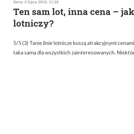
Data: 3 lipca 2018, 11:39
Ten sam lot, inna cena – jak
lotniczy?
5/5 (3) Tanie linie lotnicze kuszą atrakcyjnymi cenami,
taka sama dla wszystkich zainteresowanych. Niektórzy 