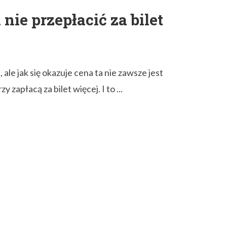
 nie przepłacić za bilet
 ale jak się okazuje cena ta nie zawsze jest
zapłacą za bilet więcej. I to ...