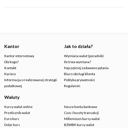
Kantor
Jak to działa?
Kantor internetowy
Wymiana walut (poradnik)
Dla kogo?
Ile trwa wymiana?
Kontakt
Najczęściej zadawane pytania
Kariera
Biuro obsługi klienta
Informacja o realizowanej strategii
Polityka prywatności
podatkowej
Regulamin
Waluty
Kursy walut online
Nasze konta bankowe
Przelicznik walut
Czas i koszty transakcji
Euro kurs
Millennium kursy walut
Dolar kurs
BZWBK kursy walut