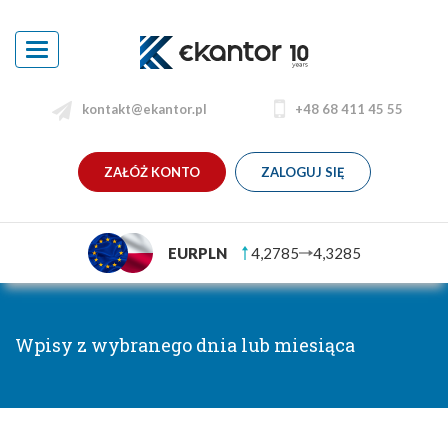
Toggle
navigation
kontakt@ekantor.pl
+48 68 411 45 55
ZAŁÓŻ KONTO
ZALOGUJ SIĘ
EURPLN
4,2785
4,3285
Wpisy z wybranego dnia lub miesiąca